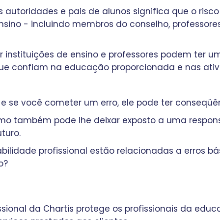
s autoridades e pais de alunos significa que o risco
nsino - incluindo membros do conselho, professore
 instituições de ensino e professores podem ter u
, que confiam na educação proporcionada e nas ativ
e se você cometer um erro, ele pode ter conseqüênc
omo também pode lhe deixar exposto a uma respons
turo.
ilidade profissional estão relacionadas a erros bá
o?
issional da Chartis protege os profissionais da e