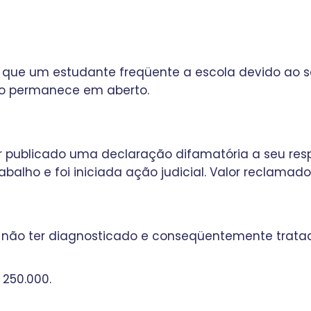
tir que um estudante freqüente a escola devido a
so permanece em aberto.
r publicado uma declaração difamatória a seu res
abalho e foi iniciada ação judicial. Valor reclamado
não ter diagnosticado e conseqüentemente tratado
 250.000.