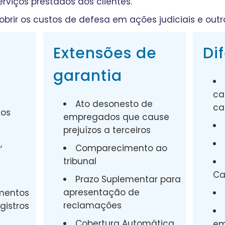
erviços prestados aos clientes.
brir os custos de defesa em ações judiciais e out
Extensões de
Di
garantia
ca
Ato desonesto de
ca
tos
empregados que cause
prejuízos a terceiros
,
Comparecimento ao
tribunal
Ca
Prazo Suplementar para
apresentação de
umentos
reclamações
gistros
Cobertura Automática
em